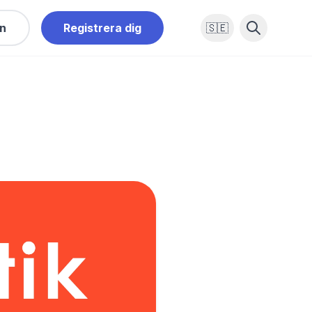
in
Registrera dig
🇸🇪