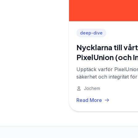
deep-dive
Nycklarna till vår
PixelUnion (och 
Upptäck varför PixelUnion 
säkerhet och integritet fö
Jochem
Read More