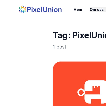
Hem
Om oss
Tag: PixelUn
1 post