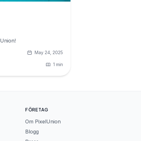
lUnion!
May 24, 2025
1 min
FÖRETAG
Om PixelUnion
Blogg