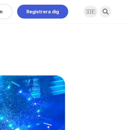
in
Registrera dig
🇸🇪