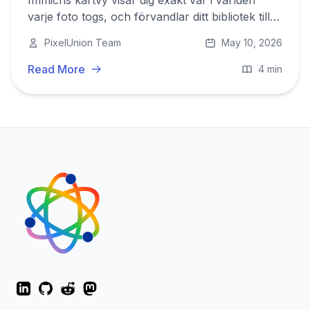
Immichs kartvy visar dig exakt var i världen
varje foto togs, och förvandlar ditt bibliotek till
en visuell resjournal som du kan utforska
PixelUnion Team
May 10, 2026
genom att klicka var som helst på jorden.
Read More
4 min
LinkedIn
GitHub
Reddit
Mastodon