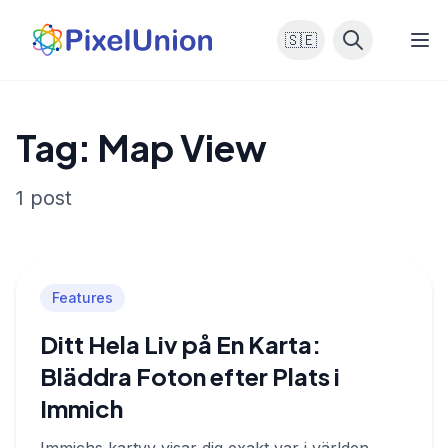
🇸🇪
Tag: Map View
1 post
Features
Ditt Hela Liv på En Karta:
Bläddra Foton efter Plats i
Immich