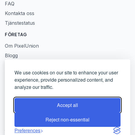
FAQ
Kontakta oss
Tjänstestatus
FÖRETAG
Om PixelUnion
Blogg
Press
We use cookies on our site to enhance your user
Integritetspolicy
experience, provide personalized content, and
Användarvillkor
analyze our traffic.
Ansvarig avslöjande
Accept all
Reject non-essential
© 2026 PixelUnion - Befria dina foton från amerikanska
Preferences
techplattformar. All rights reserved.