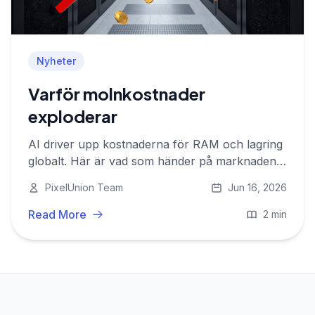
Nyheter
Varför molnkostnader
exploderar
AI driver upp kostnaderna för RAM och lagring
globalt. Här är vad som händer på marknaden
och vad det betyder för europeiska
PixelUnion Team
Jun 16, 2026
molnleverantörer som PixelUnion.
Read More
2 min