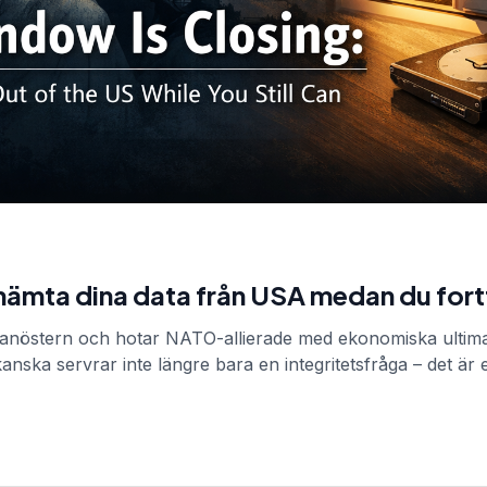
 hämta dina data från USA medan du for
lanöstern och hotar NATO-allierade med ekonomiska ultim
nska servrar inte längre bara en integritetsfråga – det är e