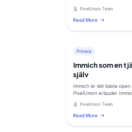
PixelUnion Team
Read More
Privacy
Immich som en tjä
själv
Immich är det bästa open so
PixelUnion erbjuder Immich
operativa bördan.
PixelUnion Team
Read More