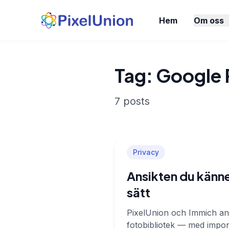
Hem
Om oss
Tag: Google
7 posts
Privacy
Ansikten du känner
sätt
PixelUnion och Immich anvä
fotobibliotek — med impon