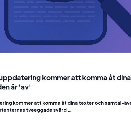
ppdatering kommer att komma åt dina 
en är 'av'
ring kommer att komma åt dina texter och samtal-även
sistenternas tveeggade svärd …