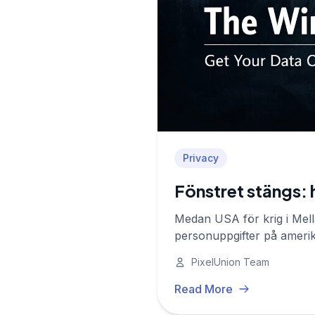
Privacy
Fönstret stängs:
Medan USA för krig i Mel
personuppgifter på amerika
vad du kan göra nu.
PixelUnion Team
Read More