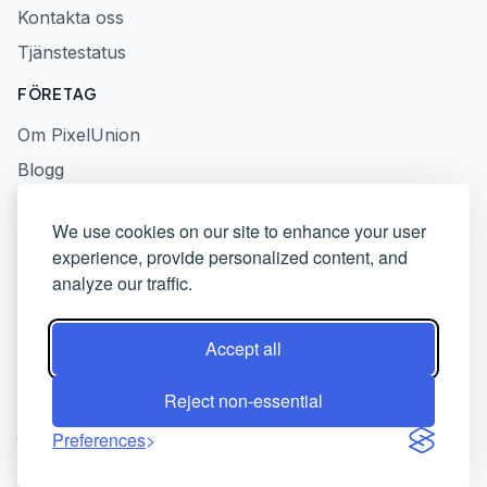
Kontakta oss
Tjänstestatus
FÖRETAG
Om PixelUnion
Blogg
Press
We use cookies on our site to enhance your user
Integritetspolicy
experience, provide personalized content, and
Användarvillkor
analyze our traffic.
Ansvarig avslöjande
Accept all
Reject non-essential
© 2026 PixelUnion - Befria dina foton från amerikanska
Preferences
techplattformar. All rights reserved.