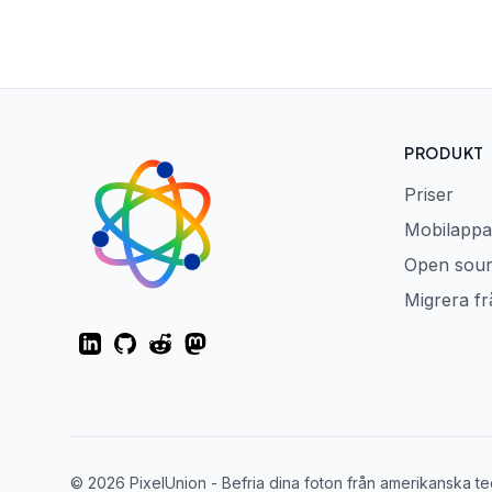
PRODUKT
Priser
Mobilappa
Open sou
Migrera f
LinkedIn
GitHub
Reddit
Mastodon
© 2026 PixelUnion - Befria dina foton från amerikanska tech