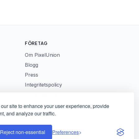
FÖRETAG
Om PixelUnion
Blogg
Press
Integritetspolicy
Användarvillkor
Ansvarig avslöjande
our site to enhance your user experience, provide
t, and analyze our traffic.
Reject non-essential
Preferences