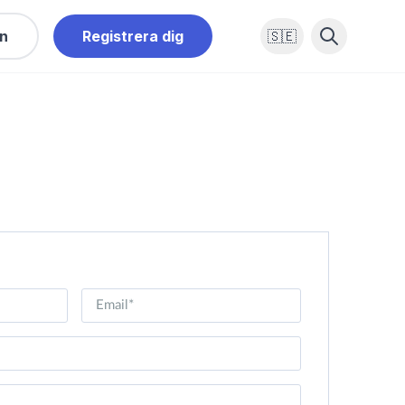
in
Registrera dig
🇸🇪