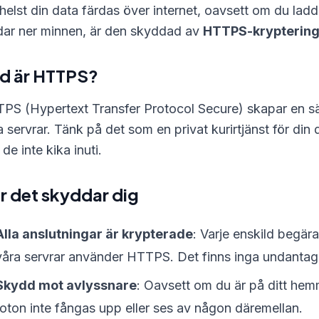
helst din data färdas över internet, oavsett om du laddar
dar ner minnen, är den skyddad av
HTTPS-krypterin
d är HTTPS?
PS (Hypertext Transfer Protocol Secure) skapar en säk
a servrar. Tänk på det som en privat kurirtjänst för d
de inte kika inuti.
r det skyddar dig
Alla anslutningar är krypterade
: Varje enskild begä
våra servrar använder HTTPS. Det finns inga undantag
Skydd mot avlyssnare
: Oavsett om du är på ditt hem
foton inte fångas upp eller ses av någon däremellan.