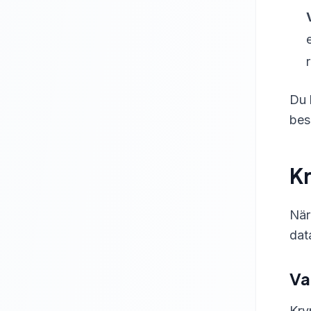
Du 
bes
Kr
När
dat
Va
Kry