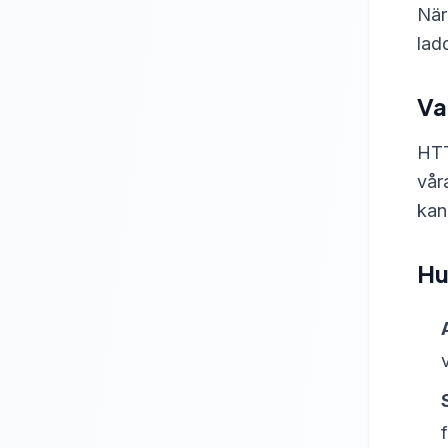
När
lad
Va
HTT
vår
kan 
Hu