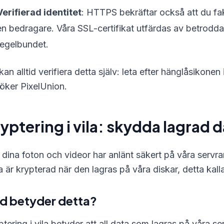
Verifierad identitet
: HTTPS bekräftar också att du fak
en bedragare. Våra SSL-certifikat utfärdas av betrodda
regelbundet.
kan alltid verifiera detta själv: leta efter hänglåsikone
öker PixelUnion.
yptering i vila: skydda lagrad 
 dina foton och videor har anlänt säkert på våra servrar
a är krypterad när den lagras på våra diskar, detta kal
d betyder detta?
ptering i vila betyder att all data som lagras på våra s