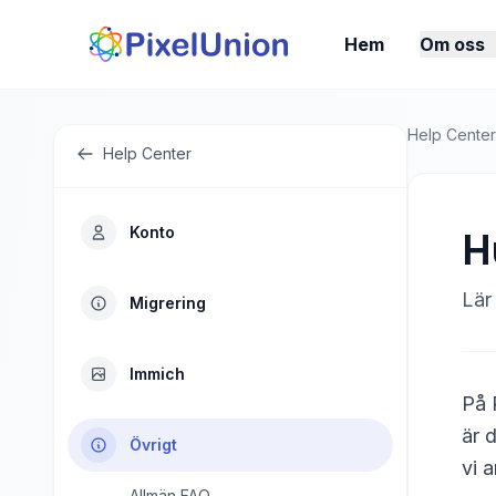
Hem
Om oss
Help Center
Help Center
Konto
H
Lär
Migrering
Immich
På 
är 
Övrigt
vi 
Allmän FAQ