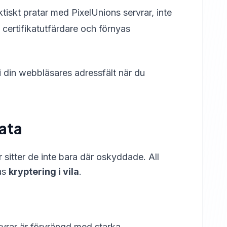
tiskt pratar med PixelUnions servrar, inte
 certifikatutfärdare och förnyas
n i din webbläsares adressfält när du
data
 sitter de inte bara där oskyddade. All
las
kryptering i vila
.
ervrar är förvrängd med starka