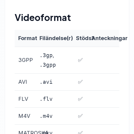
Videoformat
Format
Filändelse(r)
Stöds?
Anteckningar
.3gp
,
3GPP
✅
.3gpp
AVI
.avi
✅
FLV
.flv
✅
M4V
.m4v
✅
MATROSKA
.mkv
✅