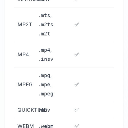
.mts
,
MP2T
.m2ts
,
✅
.m2t
.mp4
,
MP4
✅
.insv
.mpg
,
MPEG
.mpe
,
✅
.mpeg
QUICKTIME
.mov
✅
WEBM
.webm
✅