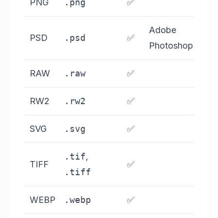
PNG
.png
✅
Adobe
PSD
.psd
✅
Photoshop
RAW
.raw
✅
RW2
.rw2
✅
SVG
.svg
✅
.tif
,
TIFF
✅
.tiff
WEBP
.webp
✅