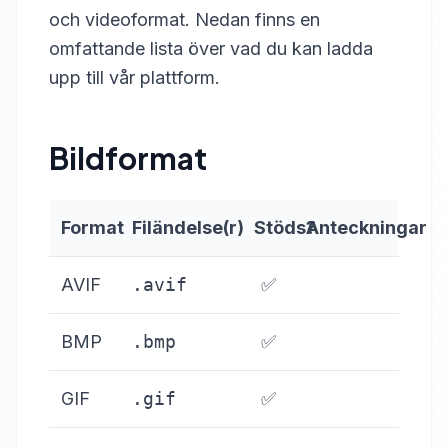
och videoformat. Nedan finns en
omfattande lista över vad du kan ladda
upp till vår plattform.
Bildformat
Format
Filändelse(r)
Stöds?
Anteckningar
AVIF
.avif
✅
BMP
.bmp
✅
GIF
.gif
✅