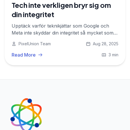
Tech inte verkligen bryr sig om
din integritet
Upptäck varför teknikjättar som Google och
Meta inte skyddar din integritet så mycket som
de påstår. "Privacy Washing" är överallt-faller
PixelUnion Team
Aug 28, 2025
du fortfarande för det? Läs vidare för att se vad
som verkligen händer.
Read More
3 min