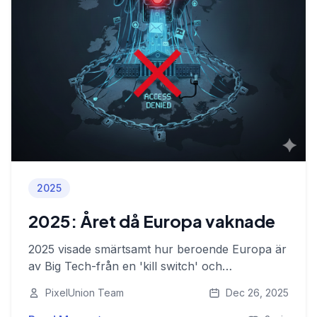
2025
2025: Året då Europa vaknade
2025 visade smärtsamt hur beroende Europa är
av Big Tech-från en 'kill switch' och
dataexploatering till behovet av att föra data
PixelUnion Team
Dec 26, 2025
tillbaka under europeiskt skydd.