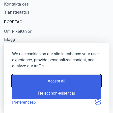
Kontakta oss
Tjänstestatus
FÖRETAG
Om PixelUnion
Blogg
Press
We use cookies on our site to enhance your user
Integritetspolicy
experience, provide personalized content, and
Användarvillkor
analyze our traffic.
Ansvarig avslöjande
Accept all
Reject non-essential
© 2026 PixelUnion - Befria dina foton från amerikanska
Preferences
techplattformar. All rights reserved.