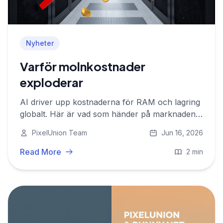
Nyheter
Varför molnkostnader
exploderar
AI driver upp kostnaderna för RAM och lagring
globalt. Här är vad som händer på marknaden
och vad det betyder för europeiska
PixelUnion Team
Jun 16, 2026
molnleverantörer som PixelUnion.
Read More
2 min