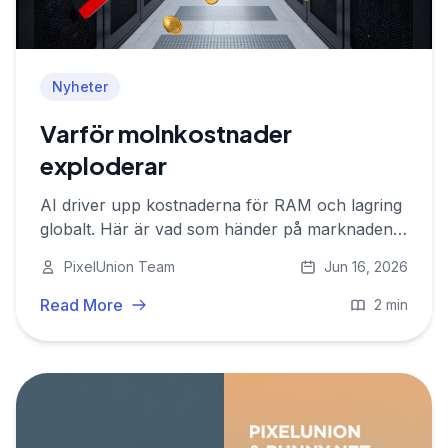
Nyheter
Varför molnkostnader
exploderar
AI driver upp kostnaderna för RAM och lagring
globalt. Här är vad som händer på marknaden
och vad det betyder för europeiska
PixelUnion Team
Jun 16, 2026
molnleverantörer som PixelUnion.
Read More
2 min