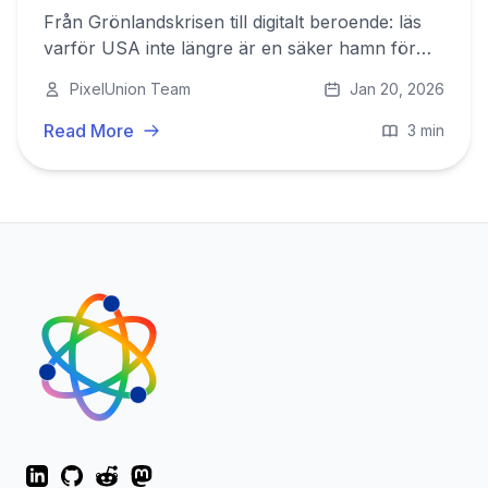
Från Grönlandskrisen till digitalt beroende: läs
varför USA inte längre är en säker hamn för
din data och varför det är dags för europeisk
PixelUnion Team
Jan 20, 2026
digital autonomi.
Read More
3 min
LinkedIn
GitHub
Reddit
Mastodon