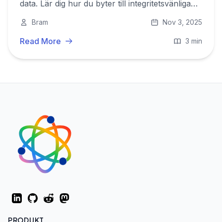
data. Lär dig hur du byter till integritetsvänliga
alternativ och tar tillbaka kontrollen över ditt
Bram
Nov 3, 2025
digitala liv.
Read More
3 min
LinkedIn
GitHub
Reddit
Mastodon
PRODUKT