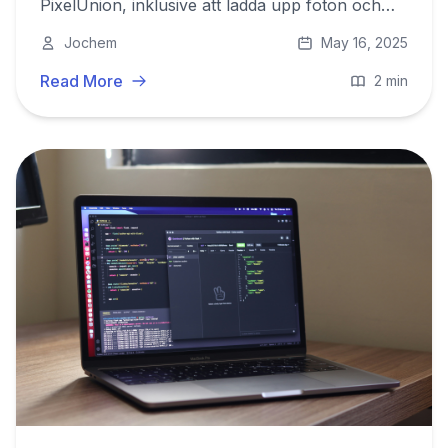
PixelUnion, inklusive att ladda upp foton och
använda mobilappen.
Jochem
May 16, 2025
Read More
2 min