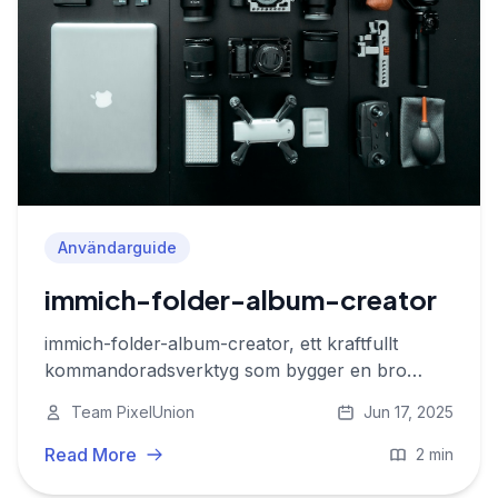
Användarguide
immich-folder-album-creator
immich-folder-album-creator, ett kraftfullt
kommandoradsverktyg som bygger en bro
mellan dina lokala mappar och Immich-album
Team PixelUnion
Jun 17, 2025
Read More
2 min