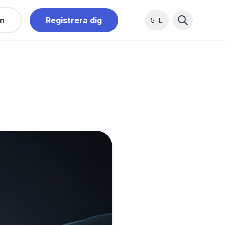
in
Registrera dig
🇸🇪