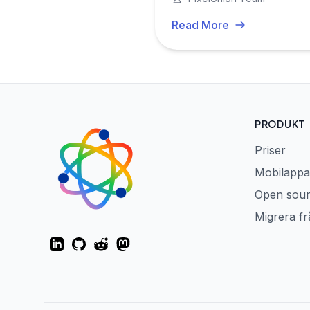
Read More
PRODUKT
Priser
Mobilappa
Open sou
Migrera f
LinkedIn
GitHub
Reddit
Mastodon