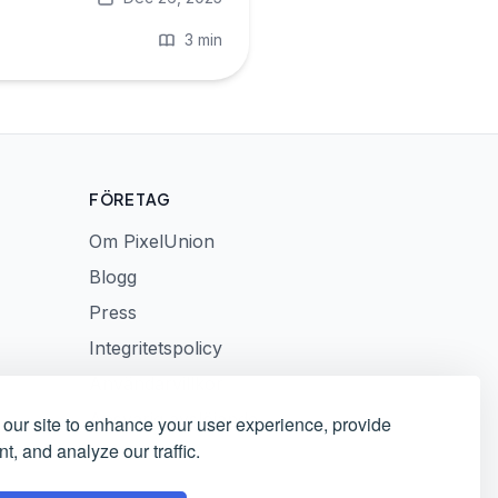
3 min
FÖRETAG
Om PixelUnion
Blogg
Press
Integritetspolicy
Användarvillkor
Ansvarig avslöjande
our site to enhance your user experience, provide
t, and analyze our traffic.