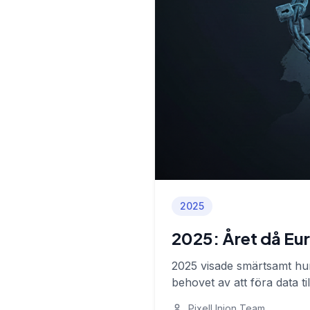
2025
2025: Året då Eu
2025 visade smärtsamt hur 
behovet av att föra data t
PixelUnion Team