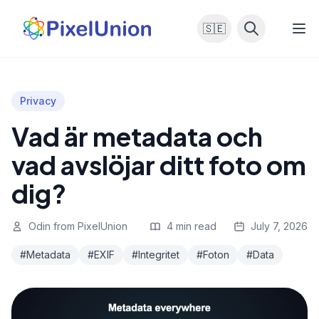
🇸🇪
Privacy
Vad är metadata och
vad avslöjar ditt foto om
dig?
Odin from PixelUnion
4 min read
July 7, 2026
#Metadata
#EXIF
#Integritet
#Foton
#Data