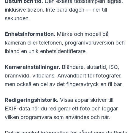
Datum och tid.
Den exakta tidsstämpeln lagras,
inklusive tidzon. Inte bara dagen — ner till
sekunden.
Enhetsinformation.
Märke och modell på
kameran eller telefonen, programvaruversion och
ibland en unik enhetsidentifierare.
Kamerainställningar.
Bländare, slutartid, ISO,
brännvidd, vitbalans. Användbart för fotografer,
men också en del av det fingeravtryck en fil bär.
Redigeringshistorik.
Vissa appar skriver till
EXIF-data när du redigerar ett foto och loggar
vilken programvara som användes och när.
Det är mycket information för något som de flesta