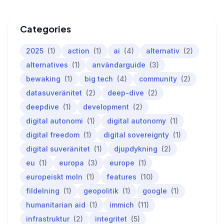
Categories
2025
(1)
action
(1)
ai
(4)
alternativ
(2)
alternatives
(1)
användarguide
(3)
bewaking
(1)
big tech
(4)
community
(2)
datasuveränitet
(2)
deep-dive
(2)
deepdive
(1)
development
(2)
digital autonomi
(1)
digital autonomy
(1)
digital freedom
(1)
digital sovereignty
(1)
digital suveränitet
(1)
djupdykning
(2)
eu
(1)
europa
(3)
europe
(1)
europeiskt moln
(1)
features
(10)
fildelning
(1)
geopolitik
(1)
google
(1)
humanitarian aid
(1)
immich
(11)
infrastruktur
(2)
integritet
(5)