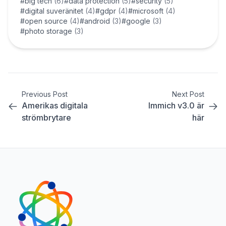
#big tech
(6)
#data protection
(5)
#security
(5)
#digital suveränitet
(4)
#gdpr
(4)
#microsoft
(4)
#open source
(4)
#android
(3)
#google
(3)
#photo storage
(3)
Previous Post
Next Post
Amerikas digitala
Immich v3.0 är
strömbrytare
här