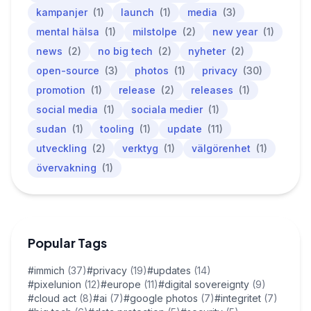
kampanjer
(1)
launch
(1)
media
(3)
mental hälsa
(1)
milstolpe
(2)
new year
(1)
news
(2)
no big tech
(2)
nyheter
(2)
open-source
(3)
photos
(1)
privacy
(30)
promotion
(1)
release
(2)
releases
(1)
social media
(1)
sociala medier
(1)
sudan
(1)
tooling
(1)
update
(11)
utveckling
(2)
verktyg
(1)
välgörenhet
(1)
övervakning
(1)
Popular Tags
#immich
(37)
#privacy
(19)
#updates
(14)
#pixelunion
(12)
#europe
(11)
#digital sovereignty
(9)
#cloud act
(8)
#ai
(7)
#google photos
(7)
#integritet
(7)