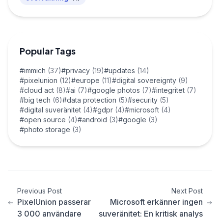
Popular Tags
#immich
(37)
#privacy
(19)
#updates
(14)
#pixelunion
(12)
#europe
(11)
#digital sovereignty
(9)
#cloud act
(8)
#ai
(7)
#google photos
(7)
#integritet
(7)
#big tech
(6)
#data protection
(5)
#security
(5)
#digital suveränitet
(4)
#gdpr
(4)
#microsoft
(4)
#open source
(4)
#android
(3)
#google
(3)
#photo storage
(3)
Previous Post
Next Post
PixelUnion passerar
Microsoft erkänner ingen
3 000 användare
suveränitet: En kritisk analys