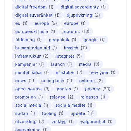
digital freedom
(1)
digital sovereignty
(1)
digital suveränitet
(1)
djupdykning
(2)
eu
(1)
europa
(3)
europe
(1)
europeiskt moln
(1)
features
(10)
fildelning
(1)
geopolitik
(1)
google
(1)
humanitarian aid
(1)
immich
(11)
infrastruktur
(2)
integritet
(5)
kampanjer
(1)
launch
(1)
media
(3)
mental hälsa
(1)
milstolpe
(2)
new year
(1)
news
(2)
no big tech
(2)
nyheter
(2)
open-source
(3)
photos
(1)
privacy
(30)
promotion
(1)
release
(2)
releases
(1)
social media
(1)
sociala medier
(1)
sudan
(1)
tooling
(1)
update
(11)
utveckling
(2)
verktyg
(1)
välgörenhet
(1)
övervakning
(1)