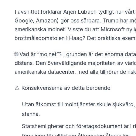
I avsnittet förklarar Arjen Lubach tydligt hur vå
Google, Amazon) gör oss sårbara. Trump har möjli
amerikanska molnet. Visste du att Microsoft nylig
brottmålsdomstolen i Haag? Det praktiska exempl
🌐 Vad är “molnet”? I grunden är det enorma dat
distans. Den överväldigande majoriteten av värld
amerikanska datacenter, med alla tillhörande risk
⚠️ Konsekvenserna av detta beroende
Utan åtkomst till molntjänster skulle sjukvård
stanna.
Statshemligheter och företagsdokument är i ri
försvinna för alltid om åtkomsten återkallas.