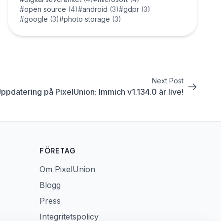
#open source
(4)
#android
(3)
#gdpr
(3)
#google
(3)
#photo storage
(3)
Next Post
ppdatering på PixelUnion: Immich v1.134.0 är live!
FÖRETAG
Om PixelUnion
Blogg
Press
Integritetspolicy