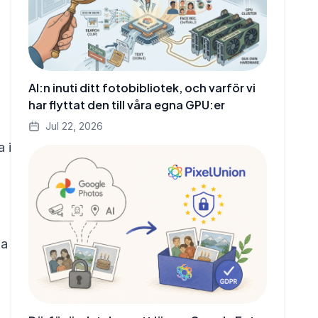
AI:n inuti ditt fotobibliotek, och varför vi
har flyttat den till våra egna GPU:er
Jul 22, 2026
 i
la