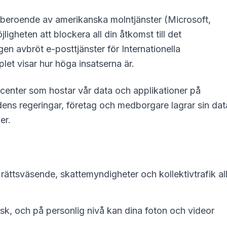
rt beroende av amerikanska molntjänster (Microsoft,
gheten att blockera all din åtkomst till det
en avbröt e-posttjänster för Internationella
et visar hur höga insatserna är.
acenter som hostar vår data och applikationer på
ens regeringar, företag och medborgare lagrar sin data
er.
, rättsväsende, skattemyndigheter och kollektivtrafik al
sk, och på personlig nivå kan dina foton och videor