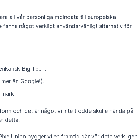
ra all vår personliga molndata till europeiska
e fanns något verkligt användarvänligt alternativ för
merikansk Big Tech.
B mer än Google!).
k mark
tform och det är något vi inte trodde skulle hända på
r detta.
PixelUnion bygger vi en framtid där vår data verkligen