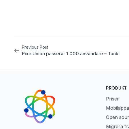
Previous Post
PixelUnion passerar 1 000 användare – Tack!
PRODUKT
Priser
Mobilappa
Open sou
Migrera f