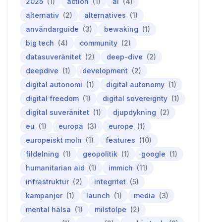
2025
(1)
action
(1)
ai
(4)
alternativ
(2)
alternatives
(1)
användarguide
(3)
bewaking
(1)
big tech
(4)
community
(2)
datasuveränitet
(2)
deep-dive
(2)
deepdive
(1)
development
(2)
digital autonomi
(1)
digital autonomy
(1)
digital freedom
(1)
digital sovereignty
(1)
digital suveränitet
(1)
djupdykning
(2)
eu
(1)
europa
(3)
europe
(1)
europeiskt moln
(1)
features
(10)
fildelning
(1)
geopolitik
(1)
google
(1)
humanitarian aid
(1)
immich
(11)
infrastruktur
(2)
integritet
(5)
kampanjer
(1)
launch
(1)
media
(3)
mental hälsa
(1)
milstolpe
(2)