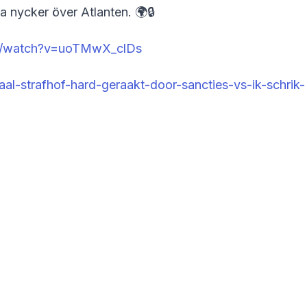
ka nycker över Atlanten. 🌍🔒
m/watch?v=uoTMwX_clDs
onaal-strafhof-hard-geraakt-door-sancties-vs-ik-schrik-