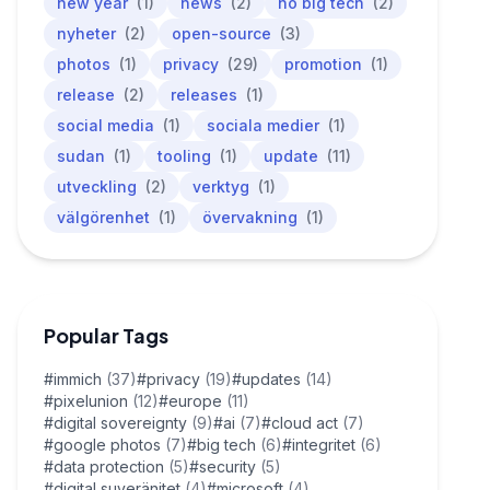
new year
(1)
news
(2)
no big tech
(2)
nyheter
(2)
open-source
(3)
photos
(1)
privacy
(29)
promotion
(1)
release
(2)
releases
(1)
social media
(1)
sociala medier
(1)
sudan
(1)
tooling
(1)
update
(11)
utveckling
(2)
verktyg
(1)
välgörenhet
(1)
övervakning
(1)
Popular Tags
#immich
(37)
#privacy
(19)
#updates
(14)
#pixelunion
(12)
#europe
(11)
#digital sovereignty
(9)
#ai
(7)
#cloud act
(7)
#google photos
(7)
#big tech
(6)
#integritet
(6)
#data protection
(5)
#security
(5)
#digital suveränitet
(4)
#microsoft
(4)