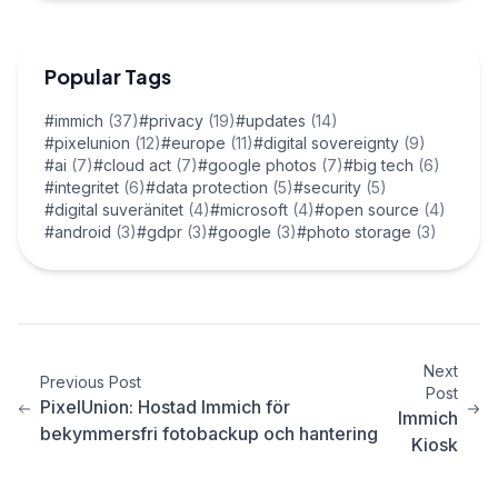
Popular Tags
#immich
(37)
#privacy
(19)
#updates
(14)
#pixelunion
(12)
#europe
(11)
#digital sovereignty
(9)
#ai
(7)
#cloud act
(7)
#google photos
(7)
#big tech
(6)
#integritet
(6)
#data protection
(5)
#security
(5)
#digital suveränitet
(4)
#microsoft
(4)
#open source
(4)
#android
(3)
#gdpr
(3)
#google
(3)
#photo storage
(3)
Next
Previous Post
Post
PixelUnion: Hostad Immich för
Immich
bekymmersfri fotobackup och hantering
Kiosk