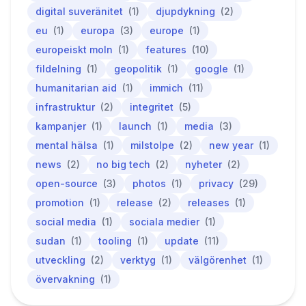
digital suveränitet
(1)
djupdykning
(2)
eu
(1)
europa
(3)
europe
(1)
europeiskt moln
(1)
features
(10)
fildelning
(1)
geopolitik
(1)
google
(1)
humanitarian aid
(1)
immich
(11)
infrastruktur
(2)
integritet
(5)
kampanjer
(1)
launch
(1)
media
(3)
mental hälsa
(1)
milstolpe
(2)
new year
(1)
news
(2)
no big tech
(2)
nyheter
(2)
open-source
(3)
photos
(1)
privacy
(29)
promotion
(1)
release
(2)
releases
(1)
social media
(1)
sociala medier
(1)
sudan
(1)
tooling
(1)
update
(11)
utveckling
(2)
verktyg
(1)
välgörenhet
(1)
övervakning
(1)