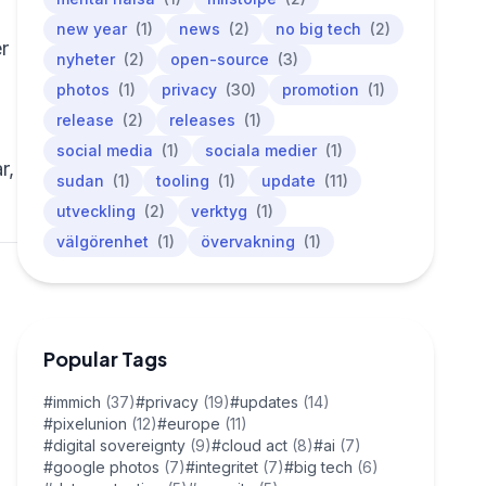
new year
(1)
news
(2)
no big tech
(2)
r
nyheter
(2)
open-source
(3)
photos
(1)
privacy
(30)
promotion
(1)
release
(2)
releases
(1)
social media
(1)
sociala medier
(1)
r,
sudan
(1)
tooling
(1)
update
(11)
utveckling
(2)
verktyg
(1)
välgörenhet
(1)
övervakning
(1)
Popular Tags
#immich
(37)
#privacy
(19)
#updates
(14)
#pixelunion
(12)
#europe
(11)
#digital sovereignty
(9)
#cloud act
(8)
#ai
(7)
#google photos
(7)
#integritet
(7)
#big tech
(6)