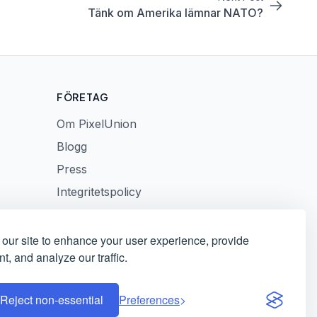
Tänk om Amerika lämnar NATO?
FÖRETAG
Om PixelUnion
Blogg
Press
Integritetspolicy
Användarvillkor
Ansvarig avslöjande
our site to enhance your user experience, provide
t, and analyze our traffic.
Reject non-essential
Preferences