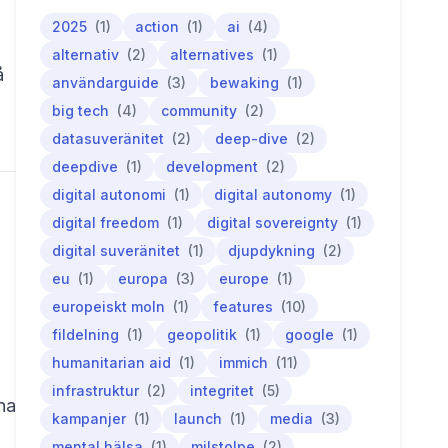
2025
(1)
action
(1)
ai
(4)
alternativ
(2)
alternatives
(1)
å
användarguide
(3)
bewaking
(1)
big tech
(4)
community
(2)
datasuveränitet
(2)
deep-dive
(2)
deepdive
(1)
development
(2)
digital autonomi
(1)
digital autonomy
(1)
digital freedom
(1)
digital sovereignty
(1)
digital suveränitet
(1)
djupdykning
(2)
eu
(1)
europa
(3)
europe
(1)
europeiskt moln
(1)
features
(10)
fildelning
(1)
geopolitik
(1)
google
(1)
humanitarian aid
(1)
immich
(11)
infrastruktur
(2)
integritet
(5)
na
kampanjer
(1)
launch
(1)
media
(3)
mental hälsa
(1)
milstolpe
(2)