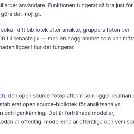
miljarder användare. Funktionen fungerar så bra just för
t göra det möjligt.
ka i ditt bibliotek efter ansikte, gruppera foton per
2008 till senaste jul — med en noggrannhet som kan mät
aden ligger i hur det fungerar.
a
ch
, den open source-fotoplatform som ligger i kärnan 
establerat open source-bibliotek för ansiktsanalys,
n och igenkänning. Det är förtränade modeller,
oden är offentlig, modellerna är offentliga och vem s