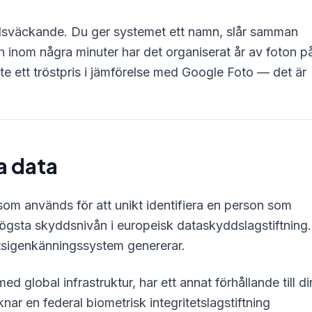
dsväckande. Du ger systemet ett namn, slår samman
h inom några minuter har det organiserat år av foton p
nte ett tröstpris i jämförelse med Google Foto — det är
a data
som används för att unikt identifiera en person som
gsta skyddsnivån i europeisk dataskyddslagstiftning.
tsigenkänningssystem genererar.
 global infrastruktur, har ett annat förhållande till di
ar en federal biometrisk integritetslagstiftning