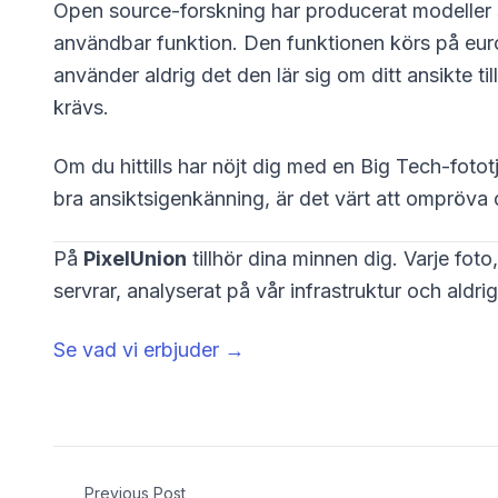
Open source-forskning har producerat modeller so
användbar funktion. Den funktionen körs på europ
använder aldrig det den lär sig om ditt ansikte t
krävs.
Om du hittills har nöjt dig med en Big Tech-fototj
bra ansiktsigenkänning, är det värt att ompröva
På
PixelUnion
tillhör dina minnen dig. Varje fot
servrar, analyserat på vår infrastruktur och aldr
Se vad vi erbjuder →
Previous Post