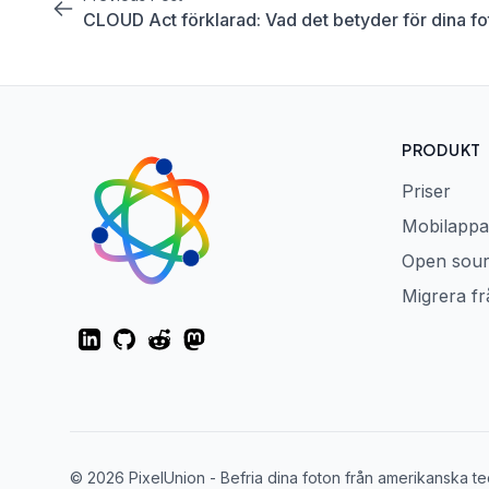
CLOUD Act förklarad: Vad det betyder för dina fot
PRODUKT
Priser
Mobilappa
Open sou
Migrera f
LinkedIn
GitHub
Reddit
Mastodon
© 2026 PixelUnion - Befria dina foton från amerikanska tech