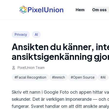
Hem
Om oss
Privacy
AI
Ansikten du känner, int
ansiktsigenkänning gjor
PixelUnion Team
#Facial Recognition
#Immich
#Open Source
#AI
Skriv ett namn i Google Foto och appen hittar va
sekunder. Det är verkligen imponerande — och de
fungerar. Svaret handlar om att ditt ansikte ana