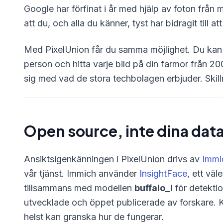
Google har förfinat i år med hjälp av foton från 
att du, och alla du känner, tyst har bidragit till at
Med PixelUnion får du samma möjlighet. Du kan sö
person och hitta varje bild på din farmor från 
sig med vad de stora techbolagen erbjuder. Skilln
Open source, inte dina dat
Ansiktsigenkänningen i PixelUnion drivs av
Immi
vår tjänst. Immich använder
InsightFace
, ett väl
tillsammans med modellen
buffalo_l
för detektio
utvecklade och öppet publicerade av forskare. K
helst kan granska hur de fungerar.