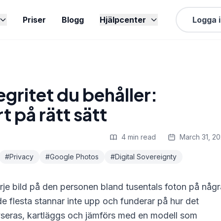
Priser
Blogg
Hjälpcenter
Logga 
egritet du behåller:
t på rätt sätt
4 min read
March 31, 2
#Privacy
#Google Photos
#Digital Sovereignty
rje bild på den personen bland tusentals foton på någr
 flesta stannar inte upp och funderar på hur det
lyseras, kartläggs och jämförs med en modell som