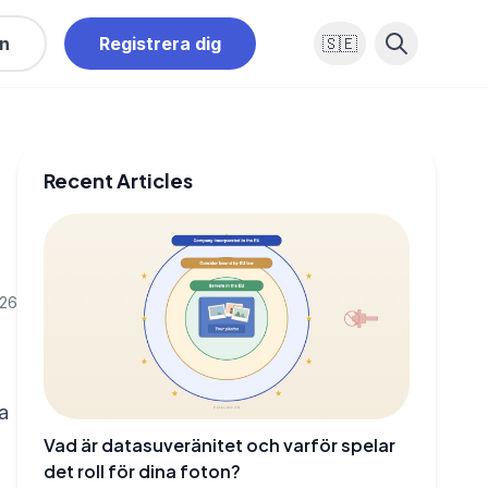
in
Registrera dig
🇸🇪
Recent Articles
026
a
Vad är datasuveränitet och varför spelar
det roll för dina foton?