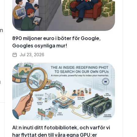
in
890 miljoner euro i böter för Google,
Googles osynliga mur!
Jul 23, 2026
u
AI:n inuti ditt fotobibliotek, och varför vi
har flyttat den till våra egna GPU:er