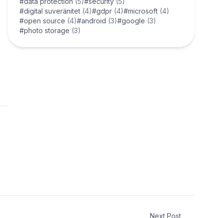
#data protection
(5)
#security
(5)
#digital suveränitet
(4)
#gdpr
(4)
#microsoft
(4)
#open source
(4)
#android
(3)
#google
(3)
#photo storage
(3)
Next Post