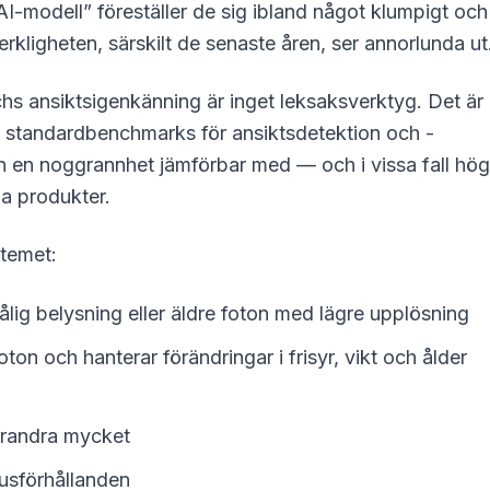
AI-modell” föreställer de sig ibland något klumpigt och
Verkligheten, särskilt de senaste åren, ser annorlunda ut
hs ansiktsigenkänning är inget leksaksverktyg. Det är
 standardbenchmarks för ansiktsdetektion och -
en en noggrannhet jämförbar med — och i vissa fall hög
a produkter.
stemet:
dålig belysning eller äldre foton med lägre upplösning
n och hanterar förändringar i frisyr, vikt och ålder
arandra mycket
jusförhållanden