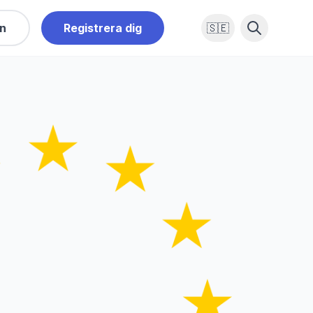
in
Registrera dig
🇸🇪