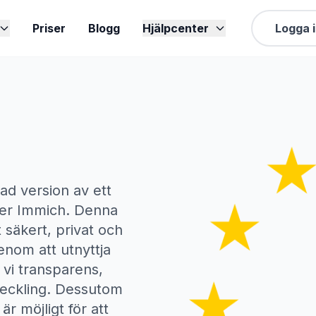
Priser
Blogg
Hjälpcenter
Logga 
ad version av ett
ter
Immich
. Denna
 säkert, privat och
Genom att utnyttja
 vi transparens,
veckling. Dessutom
r möjligt för att