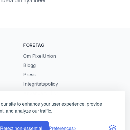
rbeta om nya idéer.
FÖRETAG
Om PixelUnion
Blogg
Press
Integritetspolicy
Användarvillkor
Ansvarig avslöjande
our site to enhance your user experience, provide
t, and analyze our traffic.
Reject non-essential
Preferences