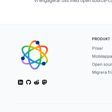
Vi engagerar oss med open source-co
PRODUKT
Priser
Mobilappa
Open sou
Migrera f
LinkedIn
GitHub
Reddit
Mastodon