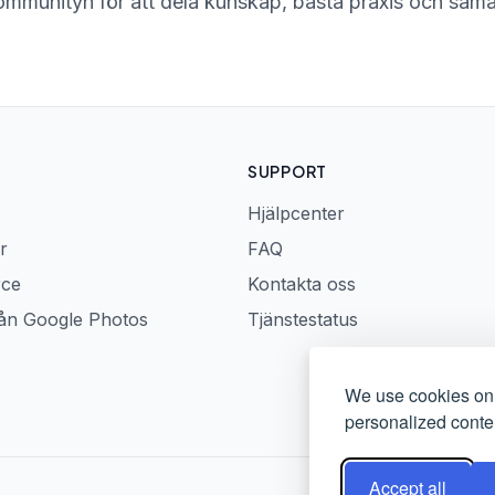
mmunityn för att dela kunskap, bästa praxis och sama
SUPPORT
Hjälpcenter
r
FAQ
rce
Kontakta oss
rån Google Photos
Tjänstestatus
We use cookies on 
personalized conten
Accept all