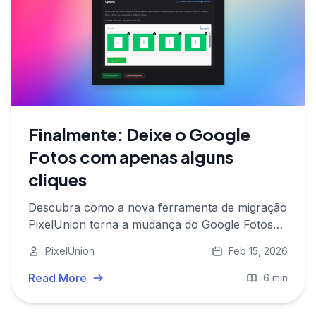
Finalmente: Deixe o Google
Fotos com apenas alguns
cliques
Descubra como a nova ferramenta de migração
PixelUnion torna a mudança do Google Fotos
mais fácil do que nunca. Sem complicações no
PixelUnion
Feb 15, 2026
terminal, mas uma simples experiência no
navegador com o poder do Immich-go.
Read More
6 min