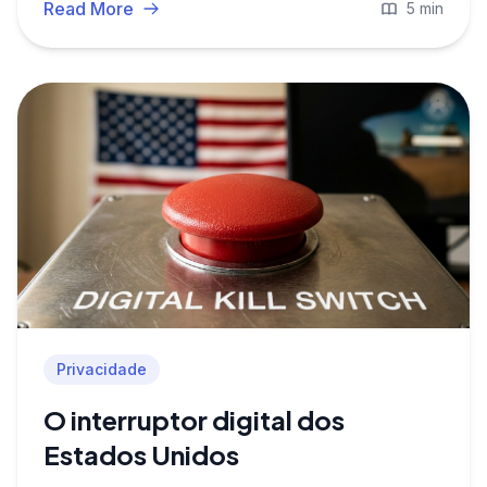
que são metadados e por que isso importa.
Read More
5 min
Privacidade
O interruptor digital dos
Estados Unidos