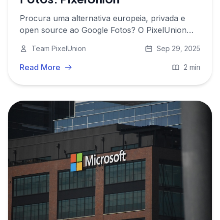
Procura uma alternativa europeia, privada e
open source ao Google Fotos? O PixelUnion
guarda as suas imagens em segurança na
Team PixelUnion
Sep 29, 2025
Europa com funcionalidades comparáveis - sem
rastreamento.
Read More
2 min