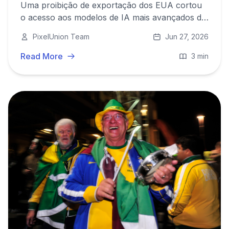
Uma proibição de exportação dos EUA cortou
o acesso aos modelos de IA mais avançados do
mundo de um dia para o outro. Um alerta para
PixelUnion Team
Jun 27, 2026
quem ainda depende de infraestrutura cloud
americana.
Read More
3 min