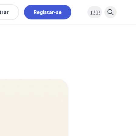
trar
Registar-se
🇵🇹