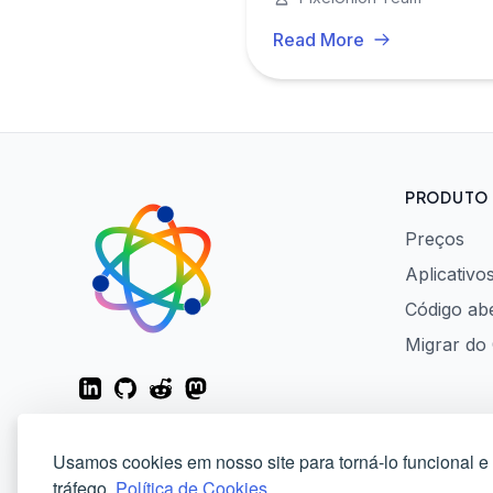
Read More
PRODUTO
Preços
Aplicativo
Código ab
Migrar do
LinkedIn
GitHub
Reddit
Mastodon
Usamos cookies em nosso site para torná-lo funcional e
tráfego.
Política de Cookies.