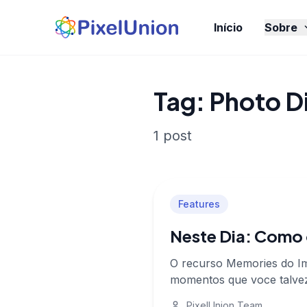
Início
Sobre
Tag: Photo D
1 post
Features
Neste Dia: Como 
O recurso Memories do Im
momentos que voce talvez 
PixelUnion Team