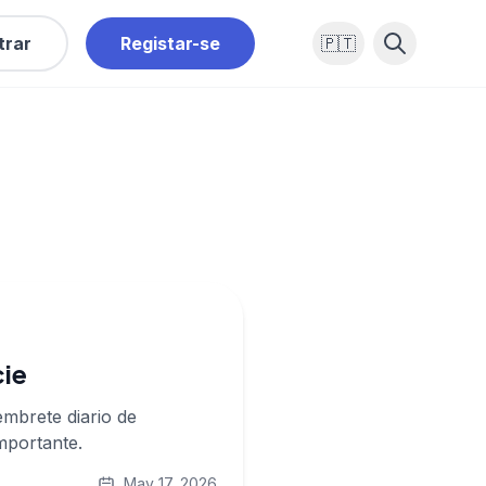
trar
Registar-se
🇵🇹
cie
mbrete diario de
mportante.
May 17, 2026