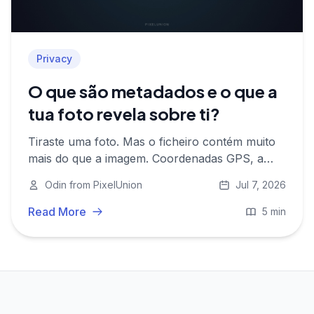
Privacy
O que são metadados e o que a
tua foto revela sobre ti?
Tiraste uma foto. Mas o ficheiro contém muito
mais do que a imagem. Coordenadas GPS, a
hora, o teu dispositivo, às vezes até o teu rosto
Odin from PixelUnion
Jul 7, 2026
— tudo integrado automaticamente. Aqui está o
que são metadados e por que isso importa.
Read More
5 min