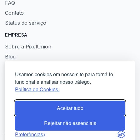
FAQ
Contato
Status do serviço
EMPRESA
Sobre a PixelUnion
Blog
Imprensa
Usamos cookies em nosso site para torná-lo
Política de privacidade
funcional e analisar nosso tráfego.
Termos de serviço
Política de Cookies.
Divulgação responsável
Aceitar tudo
Rejeitar não essenciais
© 2026 PixelUnion - Liberte suas fotos das plataformas
Preferências
tecnológicas americanas. All rights reserved.