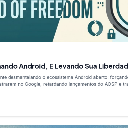
ando Android, E Levando Sua Liberda
ente desmantelando o ecossistema Android aberto: forçand
istrarem no Google, retardando lançamentos do AOSP e t
do. Aqui está o que está em jogo.