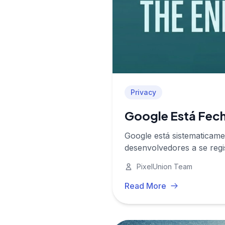
Privacy
Google Está Fech
Google está sistematicam
desenvolvedores a se reg
Android em um jardim mura
PixelUnion Team
Read More