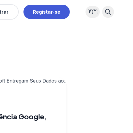
trar
Registar-se
🇵🇹
ência Google,