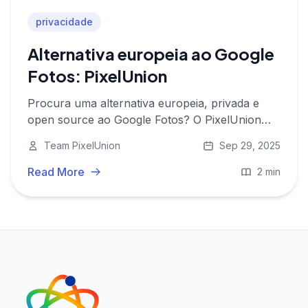
privacidade
Alternativa europeia ao Google
Fotos: PixelUnion
Procura uma alternativa europeia, privada e
open source ao Google Fotos? O PixelUnion
guarda as suas imagens em segurança na
Team PixelUnion
Sep 29, 2025
Europa com funcionalidades comparáveis - sem
rastreamento.
Read More
2 min