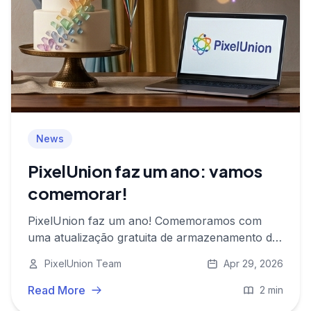
News
PixelUnion faz um ano: vamos
comemorar!
PixelUnion faz um ano! Comemoramos com
uma atualização gratuita de armazenamento de
1 TB para 2 TB e um novo plano de 450 GB por
PixelUnion Team
Apr 29, 2026
€4,95 por mês.
Read More
2 min