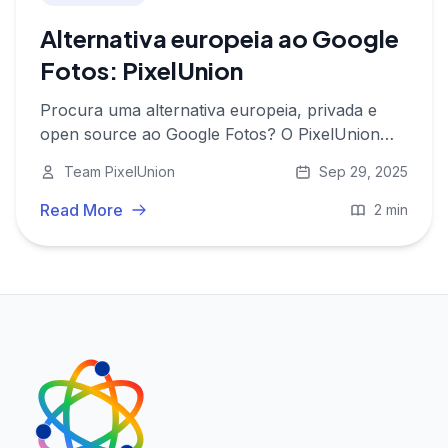
Alternativa europeia ao Google
Fotos: PixelUnion
Procura uma alternativa europeia, privada e
open source ao Google Fotos? O PixelUnion
guarda as suas imagens em segurança na
Team PixelUnion
Sep 29, 2025
Europa com funcionalidades comparáveis - sem
rastreamento.
Read More
2 min