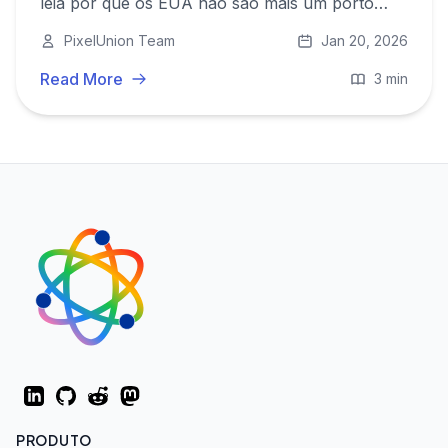
leia por que os EUA não são mais um porto
seguro para os seus dados e por que é hora da
PixelUnion Team
Jan 20, 2026
autonomia digital europeia.
Read More
3 min
LinkedIn
GitHub
Reddit
Mastodon
PRODUTO