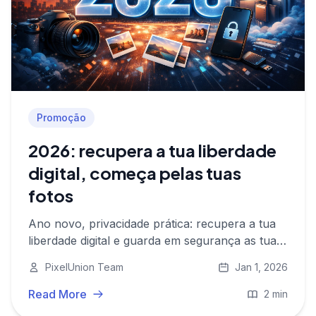
Promoção
2026: recupera a tua liberdade
digital, começa pelas tuas
fotos
Ano novo, privacidade prática: recupera a tua
liberdade digital e guarda em segurança as tuas
memórias de 2025. Carrega as tuas fotos para a
PixelUnion Team
Jan 1, 2026
PixelUnion com 50% de desconto de Ano
Novo.
Read More
2 min