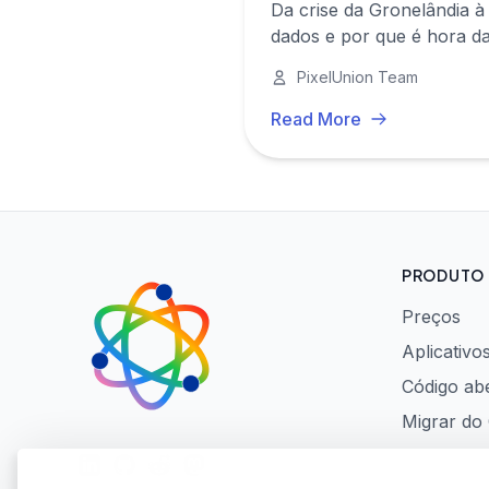
Da crise da Gronelândia à
dados e por que é hora da
PixelUnion Team
Read More
PRODUTO
Preços
Aplicativo
Código ab
Migrar do
LinkedIn
GitHub
Reddit
Mastodon