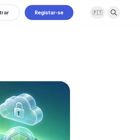
trar
Registar-se
🇵🇹