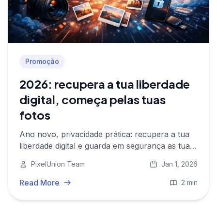
Promoção
2026: recupera a tua liberdade
digital, começa pelas tuas
fotos
Ano novo, privacidade prática: recupera a tua
liberdade digital e guarda em segurança as tuas
memórias de 2025. Carrega as tuas fotos para a
PixelUnion Team
Jan 1, 2026
PixelUnion com 50% de desconto de Ano
Novo.
Read More
2 min