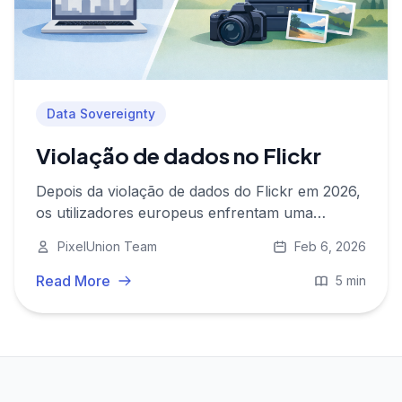
Data Sovereignty
Violação de dados no Flickr
Depois da violação de dados do Flickr em 2026,
os utilizadores europeus enfrentam uma
escolha: conveniência com risco, ou controlo
PixelUnion Team
Feb 6, 2026
privacy-first com hosting na UE através do
PixelUnion.
Read More
5 min