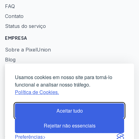
FAQ
Contato
Status do serviço
EMPRESA
Sobre a PixelUnion
Blog
Imprensa
Usamos cookies em nosso site para torná-lo
Política de privacidade
funcional e analisar nosso tráfego.
Termos de serviço
Política de Cookies.
Divulgação responsável
Aceitar tudo
Rejeitar não essenciais
© 2026 PixelUnion - Liberte suas fotos das plataformas
Preferências
tecnológicas americanas. All rights reserved.