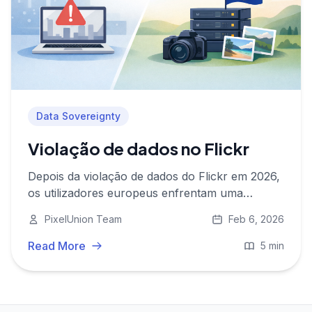
Data Sovereignty
Violação de dados no Flickr
Depois da violação de dados do Flickr em 2026,
os utilizadores europeus enfrentam uma
escolha: conveniência com risco, ou controlo
PixelUnion Team
Feb 6, 2026
privacy-first com hosting na UE através do
PixelUnion.
Read More
5 min