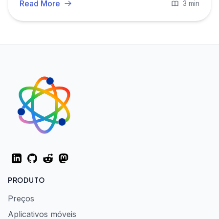
controle total sobre seus dados e privacidade.
Read More
3 min
LinkedIn
GitHub
Reddit
Mastodon
PRODUTO
Preços
Aplicativos móveis