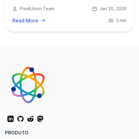
seguro para os seus dados e por que é hora da
PixelUnion Team
Jan 20, 2026
autonomia digital europeia.
Read More
3 min
LinkedIn
GitHub
Reddit
Mastodon
PRODUTO