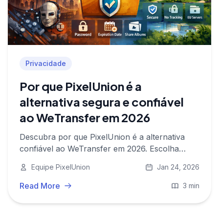
Privacidade
Por que PixelUnion é a
alternativa segura e confiável
ao WeTransfer em 2026
Descubra por que PixelUnion é a alternativa
confiável ao WeTransfer em 2026. Escolha
armazenamento europeu, sem rastreamento e
Equipe PixelUnion
Jan 24, 2026
opções inovadoras de compartilhamento para
controle total sobre seus dados e privacidade.
Read More
3 min