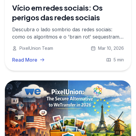
Vício em redes sociais: Os
perigos das redes sociais
Descubra o lado sombrio das redes sociais:
como os algoritmos e o 'brain rot' sequestram o
nosso sistema de dopamina, afetam a nossa
PixelUnion Team
Mar 10, 2026
saúde mental e por que a autonomia digital é
essencial.
Read More
5 min