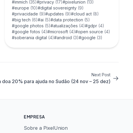
#immich
(35)
#privacy
(17)
#pixelunion
(13)
#europe
(10)
#digital sovereignty
(9)
#privacidade
(9)
#updates
(9)
#cloud act
(8)
#big tech
(6)
#ai
(5)
#data protection
(5)
#google photos
(5)
#atualizações
(4)
#gdpr
(4)
#google fotos
(4)
#microsoft
(4)
#open source
(4)
#soberania digital
(4)
#android
(3)
#google
(3)
Next Post
n doa 20% para ajuda no Sudão (24 nov – 25 dez)
EMPRESA
Sobre a PixelUnion