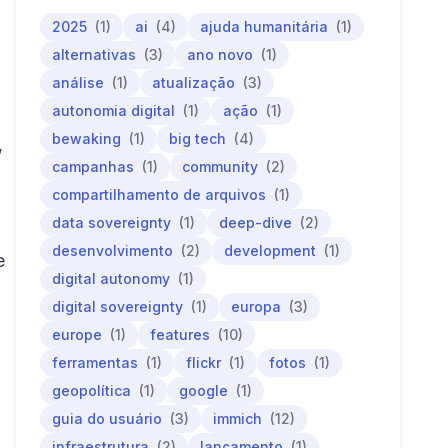
2025
(1)
ai
(4)
ajuda humanitária
(1)
alternativas
(3)
ano novo
(1)
análise
(1)
atualização
(3)
autonomia digital
(1)
ação
(1)
bewaking
(1)
big tech
(4)
,
campanhas
(1)
community
(2)
compartilhamento de arquivos
(1)
data sovereignty
(1)
deep-dive
(2)
desenvolvimento
(2)
development
(1)
e
digital autonomy
(1)
digital sovereignty
(1)
europa
(3)
europe
(1)
features
(10)
ferramentas
(1)
flickr
(1)
fotos
(1)
geopolítica
(1)
google
(1)
guia do usuário
(3)
immich
(12)
infraestrutura
(2)
lançamento
(1)