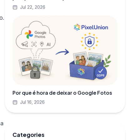
próprias GPUs
Jul 22, 2026
o.
Por que é hora de deixar o Google Fotos
Jul 16, 2026
 a
Categories