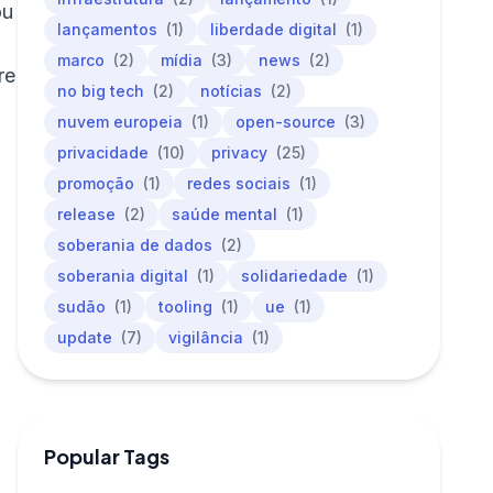
ou
lançamentos
(1)
liberdade digital
(1)
marco
(2)
mídia
(3)
news
(2)
re
no big tech
(2)
notícias
(2)
nuvem europeia
(1)
open-source
(3)
privacidade
(10)
privacy
(25)
promoção
(1)
redes sociais
(1)
release
(2)
saúde mental
(1)
soberania de dados
(2)
soberania digital
(1)
solidariedade
(1)
sudão
(1)
tooling
(1)
ue
(1)
update
(7)
vigilância
(1)
Popular Tags