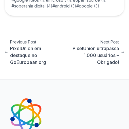
#google fotos
(4)
#microsoft
(4)
#open source
(4)
#soberania digital
(4)
#android
(3)
#google
(3)
Previous Post
Next Post
PixelUnion em
PixelUnion ultrapassa
destaque no
1.000 usuários –
GoEuropean.org
Obrigado!