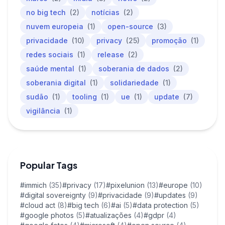
no big tech
(2)
notícias
(2)
nuvem europeia
(1)
open-source
(3)
privacidade
(10)
privacy
(25)
promoção
(1)
redes sociais
(1)
release
(2)
saúde mental
(1)
soberania de dados
(2)
soberania digital
(1)
solidariedade
(1)
sudão
(1)
tooling
(1)
ue
(1)
update
(7)
vigilância
(1)
Popular Tags
#immich
(35)
#privacy
(17)
#pixelunion
(13)
#europe
(10)
#digital sovereignty
(9)
#privacidade
(9)
#updates
(9)
#cloud act
(8)
#big tech
(6)
#ai
(5)
#data protection
(5)
#google photos
(5)
#atualizações
(4)
#gdpr
(4)