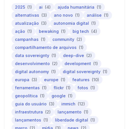
2025
(1)
ai
(4)
ajuda humanitária
(1)
alternativas
(3)
ano novo
(1)
análise
(1)
atualização
(3)
autonomia digital
(1)
ação
(1)
bewaking
(1)
big tech
(4)
campanhas
(1)
community
(2)
compartilhamento de arquivos
(1)
data sovereignty
(1)
deep-dive
(2)
desenvolvimento
(2)
development
(1)
digital autonomy
(1)
digital sovereignty
(1)
europa
(3)
europe
(1)
features
(10)
ferramentas
(1)
flickr
(1)
fotos
(1)
geopolítica
(1)
google
(1)
guia do usuário
(3)
immich
(12)
infraestrutura
(2)
lançamento
(1)
lançamentos
(1)
liberdade digital
(1)
marco
(2)
mídia
(3)
news
(2)