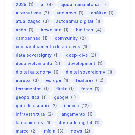
2025
(1)
ai
(4)
ajuda humanitária
(1)
alternativas
(3)
ano novo
(1)
análise
(1)
atualização
(3)
autonomia digital
(1)
ação
(1)
bewaking
(1)
big tech
(4)
campanhas
(1)
community
(2)
compartilhamento de arquivos
(1)
data sovereignty
(1)
deep-dive
(2)
desenvolvimento
(2)
development
(1)
digital autonomy
(1)
digital sovereignty
(1)
europa
(3)
europe
(1)
features
(10)
ferramentas
(1)
flickr
(1)
fotos
(1)
geopolítica
(1)
google
(1)
guia do usuário
(3)
immich
(12)
infraestrutura
(2)
lançamento
(1)
lançamentos
(1)
liberdade digital
(1)
marco
(2)
mídia
(3)
news
(2)