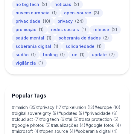
no big tech
(2)
notícias
(2)
nuvem europeia
(1)
open-source
(3)
privacidade
(10)
privacy
(24)
promoção
(1)
redes sociais
(1)
release
(2)
saúde mental
(1)
soberania de dados
(2)
soberania digital
(1)
solidariedade
(1)
sudão
(1)
tooling
(1)
ue
(1)
update
(7)
vigilância
(1)
Popular Tags
#immich
(35)
#privacy
(17)
#pixelunion
(13)
#europe
(10)
#digital sovereignty
(9)
#updates
(9)
#privacidade
(8)
#cloud act
(7)
#big tech
(6)
#ai
(5)
#data protection
(5)
#google photos
(5)
#atualizações
(4)
#google fotos
(4)
#microsoft
(4)
#open source
(4)
#soberania digital
(4)