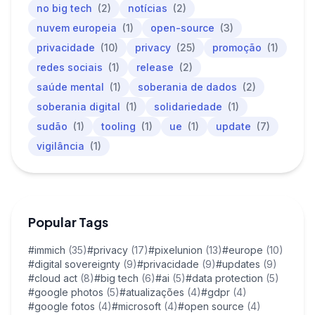
no big tech
(2)
notícias
(2)
nuvem europeia
(1)
open-source
(3)
privacidade
(10)
privacy
(25)
promoção
(1)
redes sociais
(1)
release
(2)
saúde mental
(1)
soberania de dados
(2)
soberania digital
(1)
solidariedade
(1)
sudão
(1)
tooling
(1)
ue
(1)
update
(7)
vigilância
(1)
Popular Tags
#immich
(35)
#privacy
(17)
#pixelunion
(13)
#europe
(10)
#digital sovereignty
(9)
#privacidade
(9)
#updates
(9)
#cloud act
(8)
#big tech
(6)
#ai
(5)
#data protection
(5)
#google photos
(5)
#atualizações
(4)
#gdpr
(4)
#google fotos
(4)
#microsoft
(4)
#open source
(4)