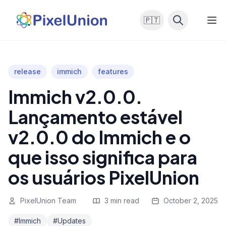
🇵🇹
release
immich
features
Immich v2.0.0.
Lançamento estável
v2.0.0 do Immich e o
que isso significa para
os usuários PixelUnion
PixelUnion Team
3 min read
October 2, 2025
#Immich
#Updates