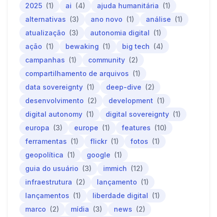
2025
(1)
ai
(4)
ajuda humanitária
(1)
alternativas
(3)
ano novo
(1)
análise
(1)
atualização
(3)
autonomia digital
(1)
ação
(1)
bewaking
(1)
big tech
(4)
campanhas
(1)
community
(2)
compartilhamento de arquivos
(1)
data sovereignty
(1)
deep-dive
(2)
desenvolvimento
(2)
development
(1)
digital autonomy
(1)
digital sovereignty
(1)
europa
(3)
europe
(1)
features
(10)
ferramentas
(1)
flickr
(1)
fotos
(1)
geopolítica
(1)
google
(1)
guia do usuário
(3)
immich
(12)
infraestrutura
(2)
lançamento
(1)
lançamentos
(1)
liberdade digital
(1)
marco
(2)
mídia
(3)
news
(2)