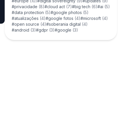
#europe
(10)
#digital sovereignty
(9)
#updates
(9)
#privacidade
(8)
#cloud act
(7)
#big tech
(6)
#ai
(5)
#data protection
(5)
#google photos
(5)
#atualizações
(4)
#google fotos
(4)
#microsoft
(4)
#open source
(4)
#soberania digital
(4)
#android
(3)
#gdpr
(3)
#google
(3)