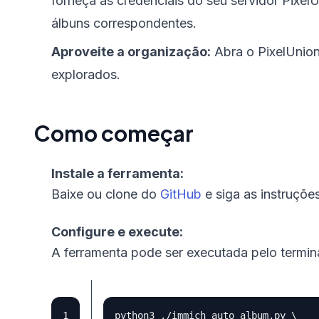
forneça as credenciais do seu servidor PixelU
álbuns correspondentes.
Aproveite a organização:
Abra o PixelUnion
explorados.
Como começar
Instale a ferramenta:
Baixe ou clone do
GitHub
e siga as instruçõ
Configure e execute:
A ferramenta pode ser executada pelo termin
python3 ./immich_auto_album.py 