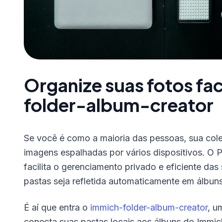
Organize suas fotos fa
folder-album-creator
Se você é como a maioria das pessoas, sua cole
imagens espalhadas por vários dispositivos. O 
facilita o gerenciamento privado e eficiente das
pastas seja refletida automaticamente em álbun
É aí que entra o
immich-folder-album-creator
, u
conecta suas pastas locais aos álbuns do Immic