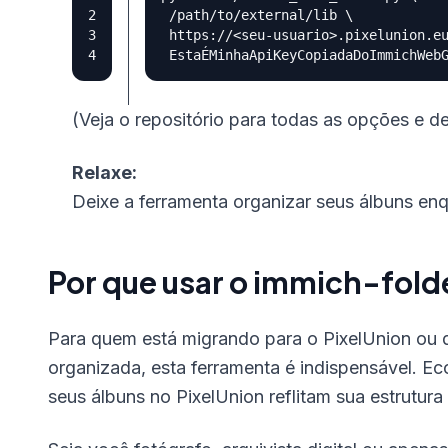
 /path/to/external/lib 
 https://<seu-usuario>.pixelunion.e
(Veja o repositório para todas as opções e de
Relaxe:
Deixe a ferramenta organizar seus álbuns enq
Por que usar o immich-fol
Para quem está migrando para o PixelUnion ou d
organizada, esta ferramenta é indispensável. E
seus álbuns no PixelUnion reflitam sua estrutura