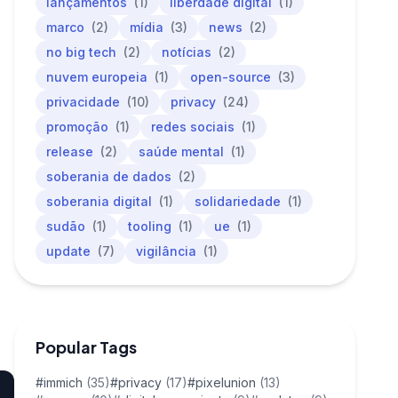
lançamentos
(1)
liberdade digital
(1)
marco
(2)
mídia
(3)
news
(2)
no big tech
(2)
notícias
(2)
nuvem europeia
(1)
open-source
(3)
privacidade
(10)
privacy
(24)
promoção
(1)
redes sociais
(1)
release
(2)
saúde mental
(1)
soberania de dados
(2)
soberania digital
(1)
solidariedade
(1)
sudão
(1)
tooling
(1)
ue
(1)
update
(7)
vigilância
(1)
Popular Tags
#immich
(35)
#privacy
(17)
#pixelunion
(13)