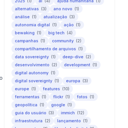
2025
(1)
ai
(4)
ajuda humanitária
(1)
alternativas
(3)
ano novo
(1)
análise
(1)
atualização
(3)
autonomia digital
(1)
ação
(1)
bewaking
(1)
big tech
(4)
campanhas
(1)
community
(2)
compartilhamento de arquivos
(1)
data sovereignty
(1)
deep-dive
(2)
desenvolvimento
(2)
development
(1)
digital autonomy
(1)
no
digital sovereignty
(1)
europa
(3)
europe
(1)
features
(10)
ferramentas
(1)
flickr
(1)
fotos
(1)
geopolítica
(1)
google
(1)
guia do usuário
(3)
immich
(12)
infraestrutura
(2)
lançamento
(1)