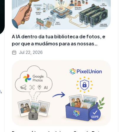
A IA dentro da tua biblioteca de fotos, e
por que a mudámos para as nossas
próprias GPUs
Jul 22, 2026
h
,