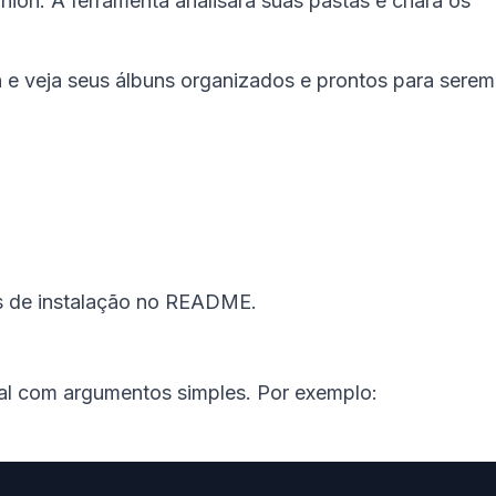
nion. A ferramenta analisará suas pastas e criará os
 e veja seus álbuns organizados e prontos para serem
es de instalação no README.
al com argumentos simples. Por exemplo: