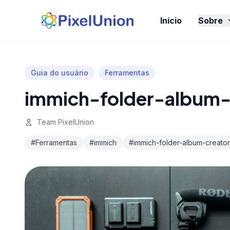
Início
Sobre
Guia do usuário
Ferramentas
immich-folder-album-
Team PixelUnion
#Ferramentas
#immich
#immich-folder-album-creator