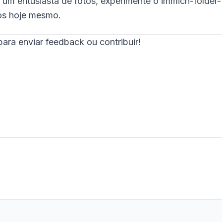
s um entusiasta de fotos, experimente o immich-folder-
tos hoje mesmo.
ara enviar feedback ou contribuir!