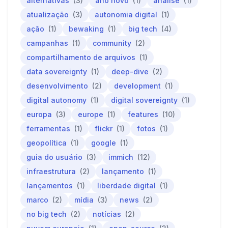
alternativas
(3)
ano novo
(1)
análise
(1)
atualização
(3)
autonomia digital
(1)
ação
(1)
bewaking
(1)
big tech
(4)
campanhas
(1)
community
(2)
compartilhamento de arquivos
(1)
data sovereignty
(1)
deep-dive
(2)
desenvolvimento
(2)
development
(1)
digital autonomy
(1)
digital sovereignty
(1)
europa
(3)
europe
(1)
features
(10)
ferramentas
(1)
flickr
(1)
fotos
(1)
geopolítica
(1)
google
(1)
guia do usuário
(3)
immich
(12)
infraestrutura
(2)
lançamento
(1)
lançamentos
(1)
liberdade digital
(1)
marco
(2)
mídia
(3)
news
(2)
no big tech
(2)
notícias
(2)