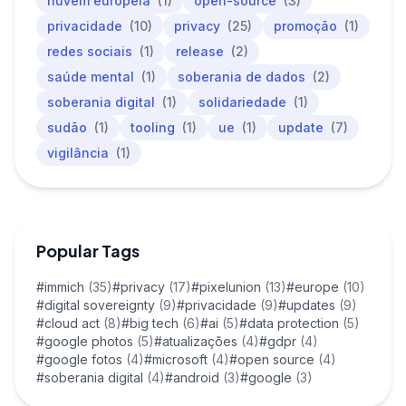
nuvem europeia
(1)
open-source
(3)
privacidade
(10)
privacy
(25)
promoção
(1)
redes sociais
(1)
release
(2)
saúde mental
(1)
soberania de dados
(2)
soberania digital
(1)
solidariedade
(1)
sudão
(1)
tooling
(1)
ue
(1)
update
(7)
vigilância
(1)
Popular Tags
#immich
(35)
#privacy
(17)
#pixelunion
(13)
#europe
(10)
#digital sovereignty
(9)
#privacidade
(9)
#updates
(9)
#cloud act
(8)
#big tech
(6)
#ai
(5)
#data protection
(5)
#google photos
(5)
#atualizações
(4)
#gdpr
(4)
#google fotos
(4)
#microsoft
(4)
#open source
(4)
#soberania digital
(4)
#android
(3)
#google
(3)