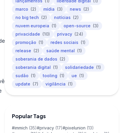
lançamentos
(1)
liberdade digital
(1)
marco
(2)
mídia
(3)
news
(2)
no big tech
(2)
notícias
(2)
nuvem europeia
(1)
open-source
(3)
privacidade
(10)
privacy
(24)
de
promoção
(1)
redes sociais
(1)
release
(2)
saúde mental
(1)
soberania de dados
(2)
soberania digital
(1)
solidariedade
(1)
sudão
(1)
tooling
(1)
ue
(1)
vê
update
(7)
vigilância
(1)
e
o
Popular Tags
#immich
(35)
#privacy
(17)
#pixelunion
(13)