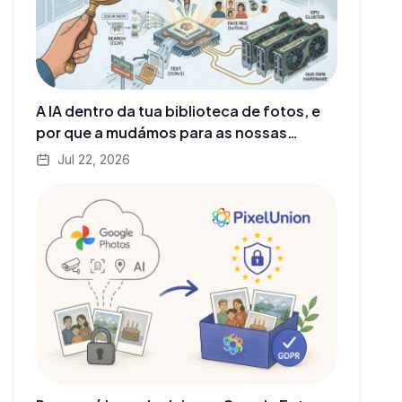
A IA dentro da tua biblioteca de fotos, e
por que a mudámos para as nossas
próprias GPUs
Jul 22, 2026