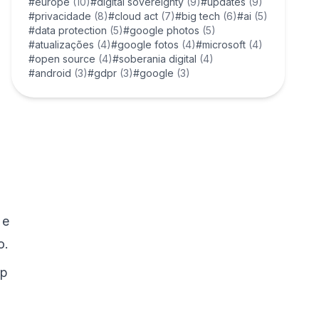
#europe
(10)
#digital sovereignty
(9)
#updates
(9)
#privacidade
(8)
#cloud act
(7)
#big tech
(6)
#ai
(5)
#data protection
(5)
#google photos
(5)
#atualizações
(4)
#google fotos
(4)
#microsoft
(4)
#open source
(4)
#soberania digital
(4)
#android
(3)
#gdpr
(3)
#google
(3)
 e
o.
ap