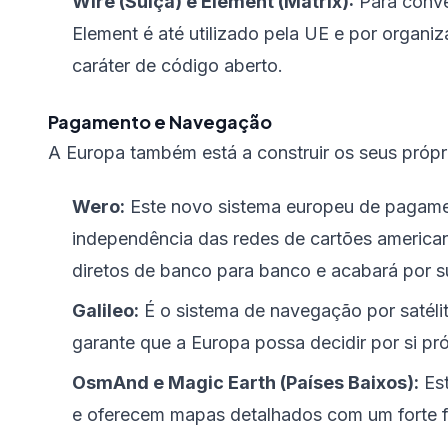
Wire (Suíça) e Element (Matrix):
Para conve
Element é até utilizado pela UE e por organ
caráter de código aberto.
Pagamento e Navegação
A Europa também está a construir os seus própri
Wero:
Este novo sistema europeu de pagamen
independência das redes de cartões america
diretos de banco para banco e acabará por s
Galileo:
É o sistema de navegação por satéli
garante que a Europa possa decidir por si pró
OsmAnd e Magic Earth (Países Baixos):
Est
e oferecem mapas detalhados com um forte foc