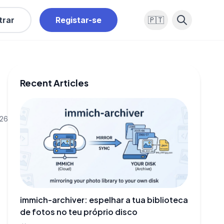
trar
Registar-se
🇵🇹
Recent Articles
026
immich-archiver: espelhar a tua biblioteca
de fotos no teu próprio disco