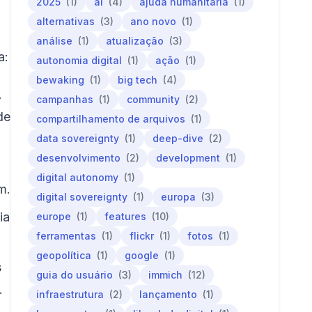
2025
(1)
ai
(4)
ajuda humanitária
(1)
alternativas
(3)
ano novo
(1)
análise
(1)
atualização
(3)
a:
autonomia digital
(1)
ação
(1)
bewaking
(1)
big tech
(4)
.
campanhas
(1)
community
(2)
de
compartilhamento de arquivos
(1)
data sovereignty
(1)
deep-dive
(2)
desenvolvimento
(2)
development
(1)
digital autonomy
(1)
m.
digital sovereignty
(1)
europa
(3)
ia
europe
(1)
features
(10)
ferramentas
(1)
flickr
(1)
fotos
(1)
geopolítica
(1)
google
(1)
s
guia do usuário
(3)
immich
(12)
.
infraestrutura
(2)
lançamento
(1)