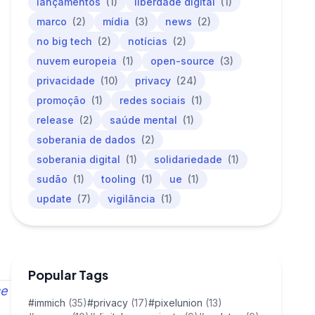
lançamentos
(1)
liberdade digital
(1)
marco
(2)
mídia
(3)
news
(2)
no big tech
(2)
notícias
(2)
nuvem europeia
(1)
open-source
(3)
privacidade
(10)
privacy
(24)
promoção
(1)
redes sociais
(1)
release
(2)
saúde mental
(1)
soberania de dados
(2)
soberania digital
(1)
solidariedade
(1)
sudão
(1)
tooling
(1)
ue
(1)
update
(7)
vigilância
(1)
Popular Tags
e
#immich
(35)
#privacy
(17)
#pixelunion
(13)