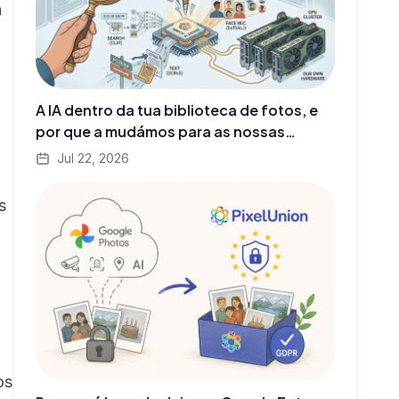
a
A IA dentro da tua biblioteca de fotos, e
por que a mudámos para as nossas
próprias GPUs
Jul 22, 2026
s
os