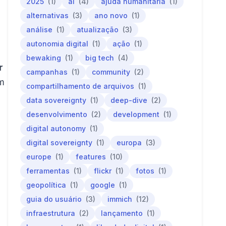
2025
(1)
ai
(4)
ajuda humanitária
(1)
alternativas
(3)
ano novo
(1)
análise
(1)
atualização
(3)
autonomia digital
(1)
ação
(1)
bewaking
(1)
big tech
(4)
r
campanhas
(1)
community
(2)
om
compartilhamento de arquivos
(1)
data sovereignty
(1)
deep-dive
(2)
desenvolvimento
(2)
development
(1)
digital autonomy
(1)
digital sovereignty
(1)
europa
(3)
europe
(1)
features
(10)
ferramentas
(1)
flickr
(1)
fotos
(1)
geopolítica
(1)
google
(1)
guia do usuário
(3)
immich
(12)
infraestrutura
(2)
lançamento
(1)