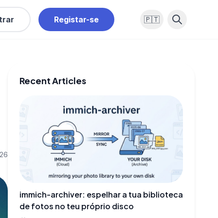
trar
Registar-se
🇵🇹
Recent Articles
026
immich-archiver: espelhar a tua biblioteca
de fotos no teu próprio disco