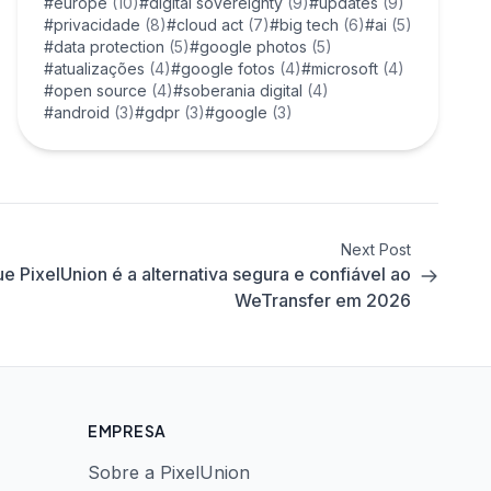
#europe
(10)
#digital sovereignty
(9)
#updates
(9)
#privacidade
(8)
#cloud act
(7)
#big tech
(6)
#ai
(5)
#data protection
(5)
#google photos
(5)
#atualizações
(4)
#google fotos
(4)
#microsoft
(4)
#open source
(4)
#soberania digital
(4)
#android
(3)
#gdpr
(3)
#google
(3)
Next Post
ue PixelUnion é a alternativa segura e confiável ao
WeTransfer em 2026
EMPRESA
Sobre a PixelUnion