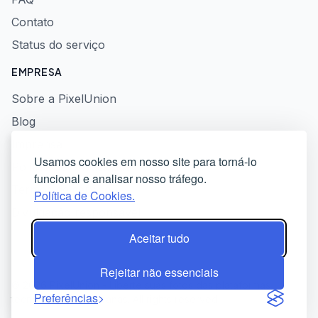
Contato
Status do serviço
EMPRESA
Sobre a PixelUnion
Blog
Imprensa
Usamos cookies em nosso site para torná-lo
Política de privacidade
funcional e analisar nosso tráfego.
Termos de serviço
Política de Cookies.
Divulgação responsável
Aceitar tudo
Rejeitar não essenciais
© 2026 PixelUnion - Liberte suas fotos das plataformas
Preferências
tecnológicas americanas. All rights reserved.