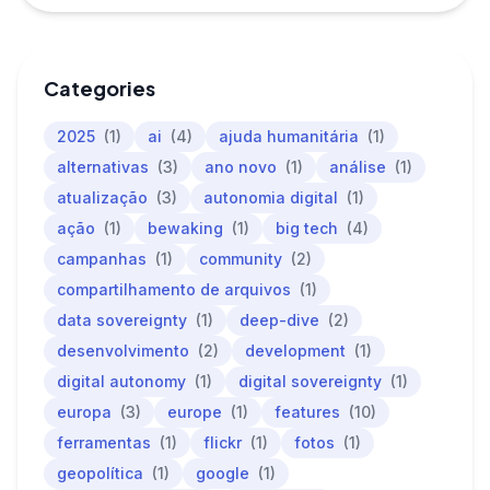
Categories
2025
(1)
ai
(4)
ajuda humanitária
(1)
alternativas
(3)
ano novo
(1)
análise
(1)
atualização
(3)
autonomia digital
(1)
ação
(1)
bewaking
(1)
big tech
(4)
campanhas
(1)
community
(2)
compartilhamento de arquivos
(1)
data sovereignty
(1)
deep-dive
(2)
desenvolvimento
(2)
development
(1)
digital autonomy
(1)
digital sovereignty
(1)
europa
(3)
europe
(1)
features
(10)
ferramentas
(1)
flickr
(1)
fotos
(1)
geopolítica
(1)
google
(1)