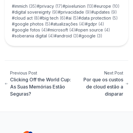
#immich
(35)
#privacy
(17)
#pixelunion
(13)
#europe
(10)
#digital sovereignty
(9)
#privacidade
(9)
#updates
(9)
#cloud act
(8)
#big tech
(6)
#ai
(5)
#data protection
(5)
#google photos
(5)
#atualizações
(4)
#gdpr
(4)
#google fotos
(4)
#microsoft
(4)
#open source
(4)
#soberania digital
(4)
#android
(3)
#google
(3)
Previous Post
Next Post
Clicking Off the World Cup:
Por que os custos
As Suas Memórias Estão
de cloud estão a
Seguras?
disparar