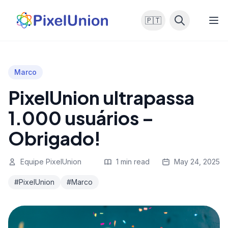
🇵🇹
Marco
PixelUnion ultrapassa
1.000 usuários –
Obrigado!
Equipe PixelUnion
1 min read
May 24, 2025
#PixelUnion
#Marco