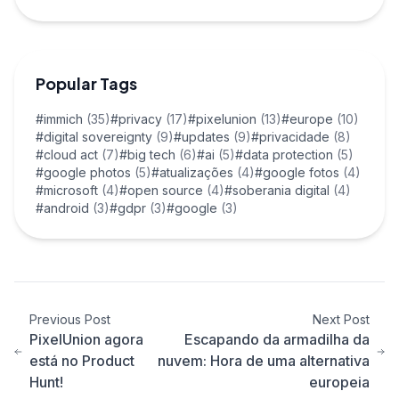
Popular Tags
#immich
(35)
#privacy
(17)
#pixelunion
(13)
#europe
(10)
#digital sovereignty
(9)
#updates
(9)
#privacidade
(8)
#cloud act
(7)
#big tech
(6)
#ai
(5)
#data protection
(5)
#google photos
(5)
#atualizações
(4)
#google fotos
(4)
#microsoft
(4)
#open source
(4)
#soberania digital
(4)
#android
(3)
#gdpr
(3)
#google
(3)
Previous Post
Next Post
PixelUnion agora
Escapando da armadilha da
está no Product
nuvem: Hora de uma alternativa
Hunt!
europeia