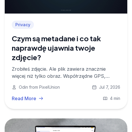
Privacy
Czym są metadane i co tak
naprawdę ujawnia twoje
zdjęcie?
Zrobiłeś zdjęcie. Ale plik zawiera znacznie
więcej niż tylko obraz. Współrzędne GPS,
godzina, urządzenie, czasem nawet twoja twarz
Odin from PixelUnion
Jul 7, 2026
— wszystko wbudowane automatycznie. Oto
czym są metadane i dlaczego mają znaczenie.
Read More
4 min